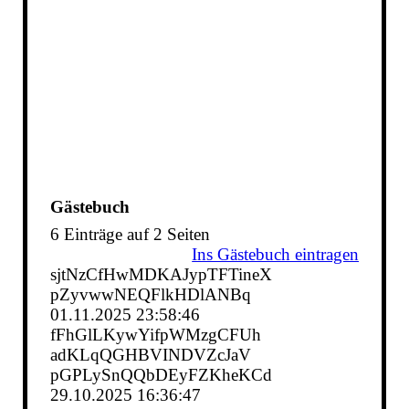
Gästebuch
6 Einträge auf 2 Seiten
Ins Gästebuch eintragen
sjtNzCfHwMDKAJypTFTineX
pZyvwwNEQFlkHDlANBq
01.11.2025
23:58:46
fFhGlLKywYifpWMzgCFUh
adKLqQGHBVINDVZcJaV
pGPLySnQQbDEyFZKheKCd
29.10.2025
16:36:47