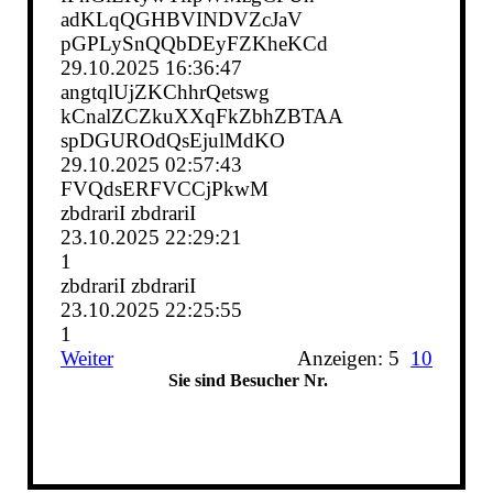
adKLqQGHBVINDVZcJaV
pGPLySnQQbDEyFZKheKCd
29.10.2025
16:36:47
angtqlUjZKChhrQetswg
kCnalZCZkuXXqFkZbhZBTAA
spDGUROdQsEjulMdKO
29.10.2025
02:57:43
FVQdsERFVCCjPkwM
zbdrariI zbdrariI
23.10.2025
22:29:21
1
zbdrariI zbdrariI
23.10.2025
22:25:55
1
Weiter
Anzeigen: 5
10
Sie sind Besucher Nr.