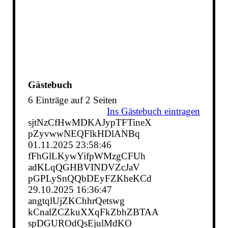
Gästebuch
6 Einträge auf 2 Seiten
Ins Gästebuch eintragen
sjtNzCfHwMDKAJypTFTineX
pZyvwwNEQFlkHDlANBq
01.11.2025
23:58:46
fFhGlLKywYifpWMzgCFUh
adKLqQGHBVINDVZcJaV
pGPLySnQQbDEyFZKheKCd
29.10.2025
16:36:47
angtqlUjZKChhrQetswg
kCnalZCZkuXXqFkZbhZBTAA
spDGUROdQsEjulMdKO