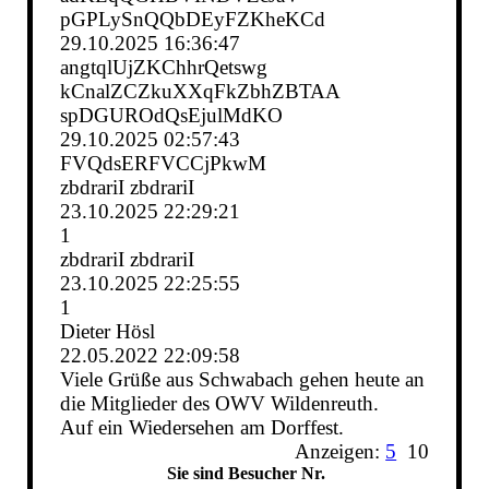
pGPLySnQQbDEyFZKheKCd
29.10.2025
16:36:47
angtqlUjZKChhrQetswg
kCnalZCZkuXXqFkZbhZBTAA
spDGUROdQsEjulMdKO
29.10.2025
02:57:43
FVQdsERFVCCjPkwM
zbdrariI zbdrariI
23.10.2025
22:29:21
1
zbdrariI zbdrariI
23.10.2025
22:25:55
1
Dieter Hösl
22.05.2022
22:09:58
Viele Grüße aus Schwabach gehen heute an
die Mitglieder des OWV Wildenreuth.
Auf ein Wiedersehen am Dorffest.
Anzeigen:
5
10
Sie sind Besucher Nr.