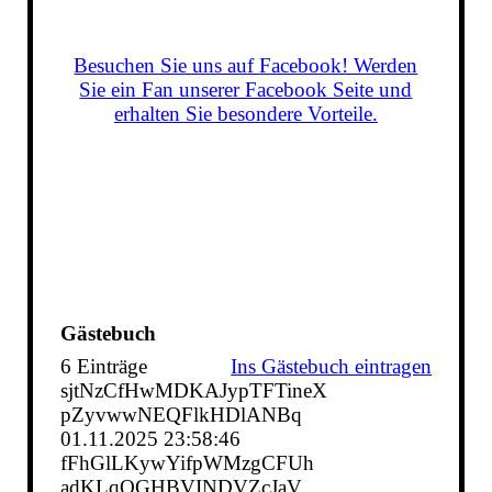
Besuchen Sie uns auf Facebook! Werden
Sie ein Fan unserer Facebook Seite und
erhalten Sie besondere Vorteile.
Gästebuch
6 Einträge
Ins Gästebuch eintragen
sjtNzCfHwMDKAJypTFTineX
pZyvwwNEQFlkHDlANBq
01.11.2025
23:58:46
fFhGlLKywYifpWMzgCFUh
adKLqQGHBVINDVZcJaV