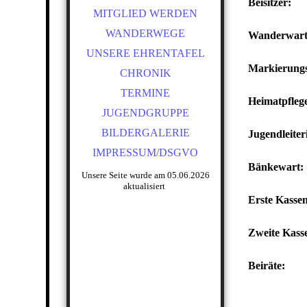
Beisitz
MITGLIED WERDEN
WANDERWEGE
Wanderw
UNSERE EHRENTAFEL
Markieru
CHRONIK
TERMINE
Heimatpf
JUGENDGRUPPE
BILDERGALERIE
Jugendle
IMPRESSUM/DSGVO
Bänkew
Unsere Seite wurde am 05.06.2026
aktualisiert
Erste Kass
Zweite Kass
Beiräte
2. M