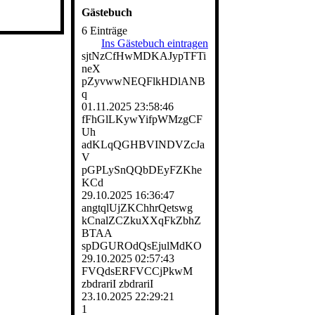
Gästebuch
6 Einträge
Ins Gästebuch eintragen
sjtNzCfHwMDKAJypTFTi
neX
pZyvwwNEQFlkHDlANB
q
01.11.2025
23:58:46
fFhGlLKywYifpWMzgCF
Uh
adKLqQGHBVINDVZcJa
V
pGPLySnQQbDEyFZKhe
KCd
29.10.2025
16:36:47
angtqlUjZKChhrQetswg
kCnalZCZkuXXqFkZbhZ
BTAA
spDGUROdQsEjulMdKO
29.10.2025
02:57:43
FVQdsERFVCCjPkwM
zbdrariI zbdrariI
23.10.2025
22:29:21
1