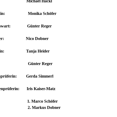
er: Michael Hackl
artin: Monika Schöfer
ngswart: Günter Reger
leger: Nico Dobner
iterin: Tanja Heider
art: Günter Reger
enprüferin: Gerda Simmerl
enprüferin: Iris Kaiser-Matz
: 1. Marco Schöfer
arkus Dobner