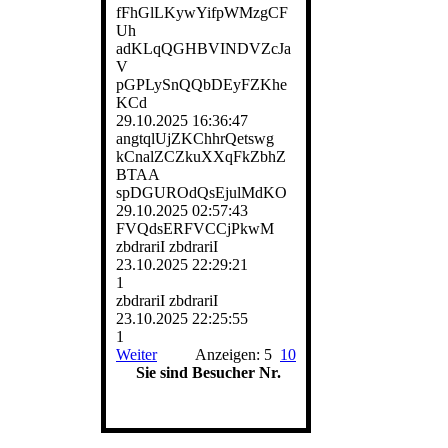
fFhGlLKywYifpWMzgCF
Uh
adKLqQGHBVINDVZcJa
V
pGPLySnQQbDEyFZKhe
KCd
29.10.2025
16:36:47
angtqlUjZKChhrQetswg
kCnalZCZkuXXqFkZbhZ
BTAA
spDGUROdQsEjulMdKO
29.10.2025
02:57:43
FVQdsERFVCCjPkwM
zbdrariI zbdrariI
23.10.2025
22:29:21
1
zbdrariI zbdrariI
23.10.2025
22:25:55
1
Weiter
Anzeigen: 5
10
Sie sind Besucher Nr.