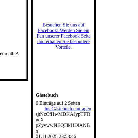
Besuchen Sie uns auf
Facebook! Werden Sie ein
Fan unserer Facebook Seite
und erhalten Sie besondere
Vorteile.
denreuth A
Gästebuch
6 Einträge auf 2 Seiten
Ins Gästebuch eintragen
sjtNzCfHwMDKAJypTFTi
neX
pZyvwwNEQFlkHDlANB
q
01.11.2025
23:58:46