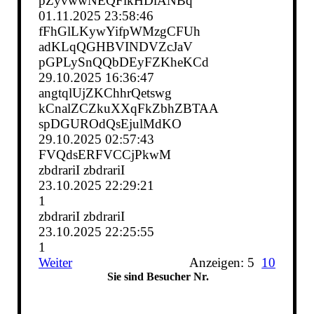
pZyvwwNEQFlkHDlANBq
01.11.2025
23:58:46
fFhGlLKywYifpWMzgCFUh
adKLqQGHBVINDVZcJaV
pGPLySnQQbDEyFZKheKCd
29.10.2025
16:36:47
angtqlUjZKChhrQetswg
kCnalZCZkuXXqFkZbhZBTAA
spDGUROdQsEjulMdKO
29.10.2025
02:57:43
FVQdsERFVCCjPkwM
zbdrariI zbdrariI
23.10.2025
22:29:21
1
zbdrariI zbdrariI
23.10.2025
22:25:55
1
Weiter
Anzeigen: 5
10
Sie sind Besucher Nr.