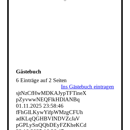
Gästebuch
6 Einträge auf 2 Seiten
Ins Gästebuch eintragen
sjtNzCfHwMDKAJypTFTineX
pZyvwwNEQFlkHDlANBq
01.11.2025
23:58:46
fFhGlLKywYifpWMzgCFUh
adKLqQGHBVINDVZcJaV
pGPLySnQQbDEyFZKheKCd