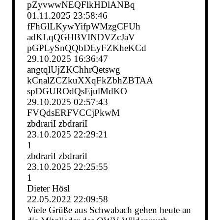
pZyvwwNEQFlkHDlANBq
01.11.2025
23:58:46
fFhGlLKywYifpWMzgCFUh
adKLqQGHBVINDVZcJaV
pGPLySnQQbDEyFZKheKCd
29.10.2025
16:36:47
angtqlUjZKChhrQetswg
kCnalZCZkuXXqFkZbhZBTAA
spDGUROdQsEjulMdKO
29.10.2025
02:57:43
FVQdsERFVCCjPkwM
zbdrariI zbdrariI
23.10.2025
22:29:21
1
zbdrariI zbdrariI
23.10.2025
22:25:55
1
Dieter Hösl
22.05.2022
22:09:58
Viele Grüße aus Schwabach gehen heute an